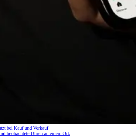
ützt bei Kauf und Verkauf
und beobachtete Uhren an einem Ort.