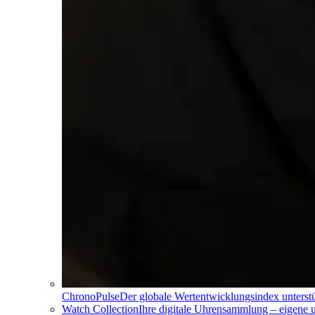
ChronoPulse
Der globale Wertentwicklungsindex unterst
Watch Collection
Ihre digitale Uhrensammlung – eigene 