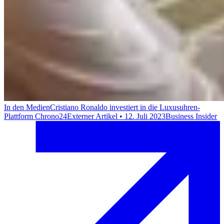
In den Medien
Cristiano Ronaldo investiert in die Luxusuhren-
Plattform Chrono24
Externer Artikel
•
12. Juli 2023
Business Insider