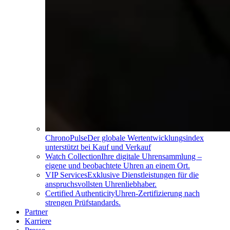
ChronoPulse
Der globale Wertentwicklungsindex
unterstützt bei Kauf und Verkauf
Watch Collection
Ihre digitale Uhrensammlung –
eigene und beobachtete Uhren an einem Ort.
VIP Services
Exklusive Dienstleistungen für die
anspruchsvollsten Uhrenliebhaber.
Certified Authenticity
Uhren-Zertifizierung nach
strengen Prüfstandards.
Partner
Karriere