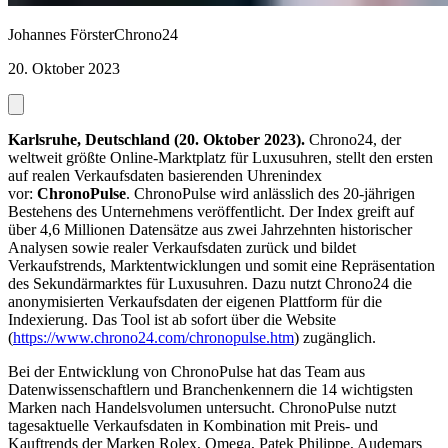
Johannes Förster
Chrono24
20. Oktober 2023
Karlsruhe, Deutschland (20. Oktober 2023).
Chrono24, der
weltweit größte Online-Marktplatz für Luxusuhren, stellt den ersten
auf realen Verkaufsdaten basierenden Uhrenindex
vor:
ChronoPulse
. ChronoPulse wird anlässlich des 20-jährigen
Bestehens des Unternehmens veröffentlicht. Der Index greift auf
über 4,6 Millionen Datensätze aus zwei Jahrzehnten historischer
Analysen sowie realer Verkaufsdaten zurück und bildet
Verkaufstrends, Marktentwicklungen und somit eine Repräsentation
des Sekundärmarktes für Luxusuhren. Dazu nutzt Chrono24 die
anonymisierten Verkaufsdaten der eigenen Plattform für die
Indexierung. Das Tool ist ab sofort über die Website
(
https://www.chrono24.com/chronopulse.htm
) zugänglich.
Bei der Entwicklung von ChronoPulse hat das Team aus
Datenwissenschaftlern und Branchenkennern die 14 wichtigsten
Marken nach Handelsvolumen untersucht. ChronoPulse nutzt
tagesaktuelle Verkaufsdaten in Kombination mit Preis- und
Kauftrends der Marken Rolex, Omega, Patek Philippe, Audemars