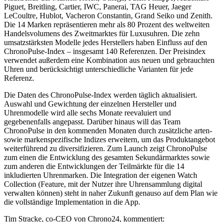
Piguet, Breitling, Cartier, IWC, Panerai, TAG Heuer, Jaeger
LeCoultre, Hublot, Vacheron Constantin, Grand Seiko und Zenith.
Die 14 Marken repräsentieren mehr als 80 Prozent des weltweiten
Handelsvolumens des Zweitmarktes für Luxusuhren. Die zehn
umsatzstärksten Modelle jedes Herstellers haben Einfluss auf den
ChronoPulse-Index – insgesamt 140 Referenzen. Der Preisindex
verwendet außerdem eine Kombination aus neuen und gebrauchten
Uhren und berücksichtigt unterschiedliche Varianten für jede
Referenz.
Die Daten des ChronoPulse-Index werden täglich aktualisiert.
Auswahl und Gewichtung der einzelnen Hersteller und
Uhrenmodelle wird alle sechs Monate reevaluiert und
gegebenenfalls angepasst. Darüber hinaus will das Team
ChronoPulse in den kommenden Monaten durch zusätzliche arten-
sowie markenspezifische Indizes erweitern, um das Produktangebot
weiterführend zu diversifizieren. Zum Launch zeigt ChronoPulse
zum einen die Entwicklung des gesamten Sekundärmarktes sowie
zum anderen die Entwicklungen der Teilmärkte für die 14
inkludierten Uhrenmarken. Die Integration der eigenen Watch
Collection (Feature, mit der Nutzer ihre Uhrensammlung digital
verwalten können) steht in naher Zukunft genauso auf dem Plan wie
die vollständige Implementation in die App.
Tim Stracke, co-CEO von Chrono24, kommentiert: