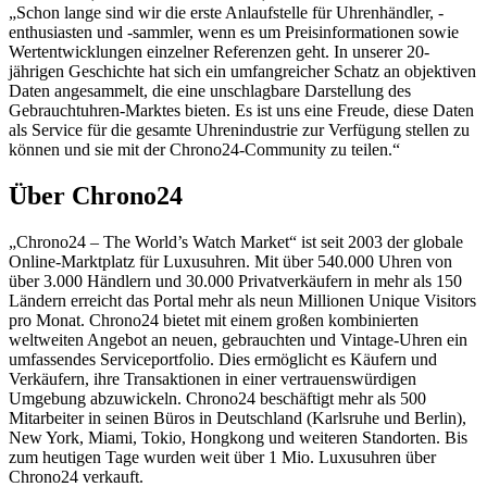
„Schon lange sind wir die erste Anlaufstelle für Uhrenhändler, -
enthusiasten und -sammler, wenn es um Preisinformationen sowie
Wertentwicklungen einzelner Referenzen geht. In unserer 20-
jährigen Geschichte hat sich ein umfangreicher Schatz an objektiven
Daten angesammelt, die eine unschlagbare Darstellung des
Gebrauchtuhren-Marktes bieten. Es ist uns eine Freude, diese Daten
als Service für die gesamte Uhrenindustrie zur Verfügung stellen zu
können und sie mit der Chrono24-Community zu teilen.“
Über Chrono24
„Chrono24 – The World’s Watch Market“ ist seit 2003 der globale
Online-Marktplatz für Luxusuhren. Mit über 540.000 Uhren von
über 3.000 Händlern und 30.000 Privatverkäufern in mehr als 150
Ländern erreicht das Portal mehr als neun Millionen Unique Visitors
pro Monat. Chrono24 bietet mit einem großen kombinierten
weltweiten Angebot an neuen, gebrauchten und Vintage-Uhren ein
umfassendes Serviceportfolio. Dies ermöglicht es Käufern und
Verkäufern, ihre Transaktionen in einer vertrauenswürdigen
Umgebung abzuwickeln. Chrono24 beschäftigt mehr als 500
Mitarbeiter in seinen Büros in Deutschland (Karlsruhe und Berlin),
New York, Miami, Tokio, Hongkong und weiteren Standorten. Bis
zum heutigen Tage wurden weit über 1 Mio. Luxusuhren über
Chrono24 verkauft.