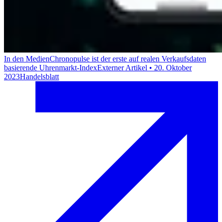
In den Medien
Chronopulse ist der erste auf realen Verkaufsdaten
basierende Uhrenmarkt-Index
Externer Artikel
•
20. Oktober
2023
Handelsblatt