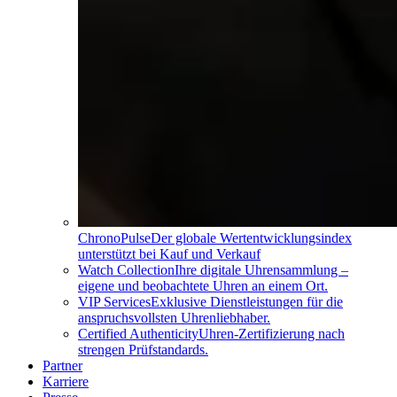
ChronoPulse
Der globale Wertentwicklungsindex
unterstützt bei Kauf und Verkauf
Watch Collection
Ihre digitale Uhrensammlung –
eigene und beobachtete Uhren an einem Ort.
VIP Services
Exklusive Dienstleistungen für die
anspruchsvollsten Uhrenliebhaber.
Certified Authenticity
Uhren-Zertifizierung nach
strengen Prüfstandards.
Partner
Karriere