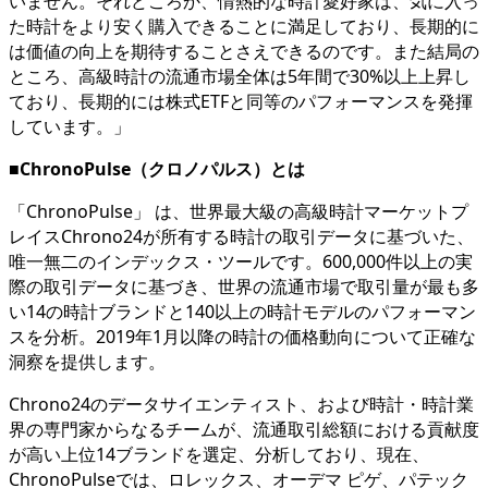
いません。それどころか、情熱的な時計愛好家は、気に入っ
た時計をより安く購入できることに満足しており、長期的に
は価値の向上を期待することさえできるのです。また結局の
ところ、高級時計の流通市場全体は5年間で30%以上上昇し
ており、長期的には株式ETFと同等のパフォーマンスを発揮
しています。」
■ChronoPulse（クロノパルス）とは
「ChronoPulse」 は、世界最大級の高級時計マーケットプ
レイスChrono24が所有する時計の取引データに基づいた、
唯一無二のインデックス・ツールです。600,000件以上の実
際の取引データに基づき、世界の流通市場で取引量が最も多
い14の時計ブランドと140以上の時計モデルのパフォーマン
スを分析。2019年1月以降の時計の価格動向について正確な
洞察を提供します。
Chrono24のデータサイエンティスト、および時計・時計業
界の専門家からなるチームが、流通取引総額における貢献度
が高い上位14ブランドを選定、分析しており、現在、
ChronoPulseでは、ロレックス、オーデマ ピゲ、パテック