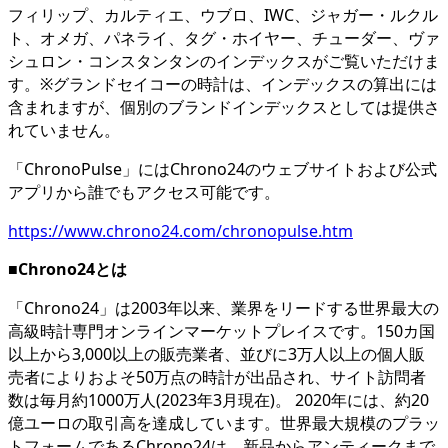
フィリップ、カルティエ、ウブロ、IWC、ジャガー・ルクル
ト、オメガ、パネライ、タグ・ホイヤー、チューダー、ヴァ
シュロン・コンスタンタンのインデックスがご覧いただけま
す。※グランドセイコーの時計は、インデックスの算出には
含まれますが、個別のブランドインデックスとしては提供さ
れていません。
「ChronoPulse」にはChrono24のウェブサイトおよび公式
アプリから誰でもアクセス可能です。
https://www.chrono24.com/chronopulse.htm
■Chrono24とは
「Chrono24」は2003年以来、業界をリードする世界最大の
高級時計専門オンラインマーケットプレイスです。150カ国
以上から3,000以上の販売業者、並びに3万人以上の個人販
売者によりおよそ50万点の時計が出品され、サイト訪問者
数は毎月約1000万人(2023年3月現在)。 2020年には、約20
億ユーロの取引高を達成しています。世界最大規模のプラッ
トフォームであるChrono24は、新品からアンティークまで