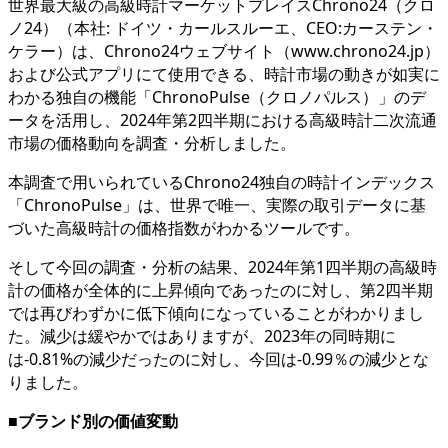
世界最大級の高級時計マーケットプレイスChrono24（クロ
ノ24）（本社: ドイツ・カールスルーエ、CEO:カーステン・
ケラー）は、Chrono24ウェブサイト（www.chrono24.jp）
および公式アプリにて使用できる、時計市場の動きが如実に
わかる独自の機能「ChronoPulse（クロノパルス）」のデ
ータを活用し、2024年第2四半期における高級時計二次流通
市場の価格動向を調査・分析しました。
本調査で用いられているChrono24独自の時計インデックス
「ChronoPulse」は、世界で唯一、実際の取引データに基
づいた高級時計の価格指数がわかるツールです。
そして今回の調査・分析の結果、2024年第1四半期の高級時
計の価格が全体的に上昇傾向であったのに対し、第2四半期
では再びわずかに低下傾向になっていることがわかりまし
た。減少は緩やかではありますが、2023年の同時期に
は-0.81%の減少だったのに対し、今回は-0.99％の減少とな
りました。
■ブランド別の価値変動