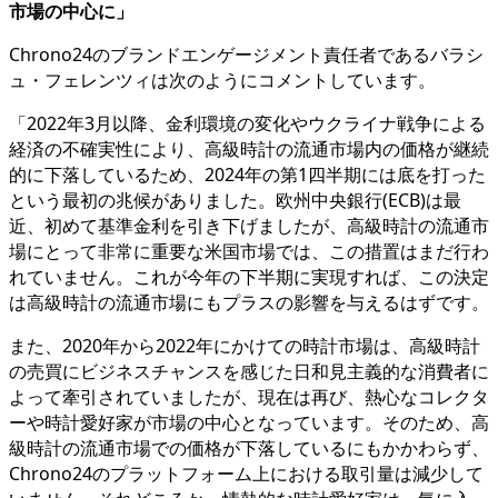
市場の中心に」
Chrono24のブランドエンゲージメント責任者であるバラシ
ュ・フェレンツィは次のようにコメントしています。
「2022年3月以降、金利環境の変化やウクライナ戦争による
経済の不確実性により、高級時計の流通市場内の価格が継続
的に下落しているため、2024年の第1四半期には底を打った
という最初の兆候がありました。欧州中央銀行(ECB)は最
近、初めて基準金利を引き下げましたが、高級時計の流通市
場にとって非常に重要な米国市場では、この措置はまだ行わ
れていません。これが今年の下半期に実現すれば、この決定
は高級時計の流通市場にもプラスの影響を与えるはずです。
また、2020年から2022年にかけての時計市場は、高級時計
の売買にビジネスチャンスを感じた日和見主義的な消費者に
よって牽引されていましたが、現在は再び、熱心なコレクタ
ーや時計愛好家が市場の中心となっています。そのため、高
級時計の流通市場での価格が下落しているにもかかわらず、
Chrono24のプラットフォーム上における取引量は減少して