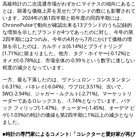
高級時計の二次流通市場がわずかにマイナスの傾向にあるこ
とは、顕著な価格上昇を見せたブランドの数にも影響されて
います。2024年の第1四半期と前年度の同四半期には、
ChronoPulseで動向が確認出来る13ブランドのうち記録的
な増加を示したブランドが4つであったのに対し、今年の第
2四半期には2つのみ。今年の4月から7月にかけて価格の増
加を示したのは、カルティエ(6.14%)とブライトリング
(1.71%)に留まりました。他方、タグ・ホイヤー(-0.12%)と
オメガ(-0.78%)は、市場全体の-0.99％という数字に達しない
程度の減少となっています。
一方、最も下落したのは、ヴァシュロン・コンスタンタン
(-6.31%)、パネレイ(-6.04%)、ウブロ(₋3.51%)。次いで、
IWC(-2.94%)、ジャガー・ルクルト(-2.71%)。マーケットリ
ーダーであるロレックスも、-1.74%となっています。パテ
ック フィリップ(-1.47%)、チューダー(-1.45%)、オーデマ ピ
ゲ(-1.03%)の時計の価値も第2四半期に1%以上の減少となり
ました。
■時計の専門家によるコメント:「コレクターと愛好家が再び