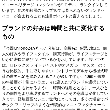
イコー ヘリテージコレクションが1モデル、ランクインして
います。他の年齢層のトップ10では見られないグランドセ
イコーが含まれることも注目ポイントと言えるでしょう。
ブランドの好みは時間と共に変化する
もの
「今回Chrono24が行った分析は、高級時計を選ぶ際に、個
人の好みやライフスタイル、購買行動が、ライフステージと
いかに密接に結びついているかを示しています。若い世代
は、ロレックス デイトジャストやオメガ シーマスターのよ
うな比較的、手に取りやすいエントリーモデルから機械式時
計の世界へ足を踏み入れることが多いですが、40歳～49歳
の年齢層が非常にバラエティに富んだブランドを選択してい
ることからもわかるように、時間の経過とともに、一人ひと
りの個性をより表現するブランドへとその意識は変化してい
きます。経験豊富なシニア世代にとっては、多くの場合でパ
テック フィリップのような伝統的なマニュファクチュール