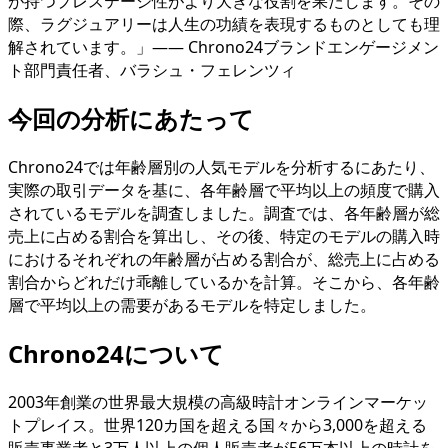
が持つプレステージ性がより大きな役割を果たします。その
際、ラグジュアリーは人生の功績を表現するものとしても理
解されています。」—— Chrono24ブランドエンゲージメン
ト部門責任者、バラシュ・フェレンツィ
今回の分析にあたって
Chrono24では年齢層別の人気モデルを分析するにあたり、
実際の取引データを基に、各年齢層で平均以上の頻度で購入
されているモデルを調査しました。調査では、各年齢層が総
売上に占める割合を算出し、その後、特定のモデルの購入時
におけるそれぞれの年齢層が占める割合が、総売上に占める
割合からどれだけ乖離しているかを計算。そこから、各年齢
層で平均以上の需要があるモデルを特定しました。
Chrono24について
2003年創業の世界最大規模の高級時計オンラインマーケッ
トプレイス。世界120カ国を超える国々から3,000を超える
販売事業者と3万人以上の個人販売者が56万本以上の時計を