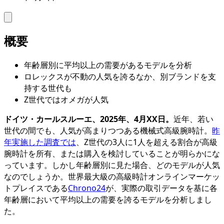
概要
年齢層別に平均以上の需要があるモデルを分析
ロレックスが不動の人気を誇るなか、別ブランドを支
持する世代も
Z世代ではオメガが人気
ドイツ・カールスルーエ、2025年、4月XX日。
近年、若い
世代の間でも、人気が高まりつつある機械式高級腕時計。
昨
年実施した調査では
、Z世代の3人に1人を超える割合が高級
腕時計を所有、または購入を検討していることが明らかにな
っています。しかし年齢層別に見た場合、どのモデルが人気
なのでしょうか。世界最大級の高級時計オンラインマーケッ
トプレイスである
Chrono24
が、実際の取引データを基に各
年齢層において平均以上の需要を誇るモデルを分析しまし
た。